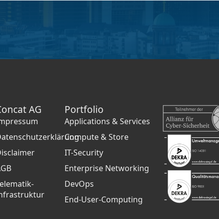
Concat AG
Portfolio
Impressum
Applications & Services
atenschutzerklärung
Compute & Store
isclaimer
IT-Security
AGB
Enterprise Networking
elematik-
DevOps
nfrastruktur
End-User-Computing