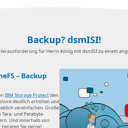
Backup? dsmISI!
p-Herausforderung für Herrn König mit dsmISI zu einem 
OneFS – Backup
von
IBM Storage Protect
den
store deutlich erhöhen und
eblich vereinfachen. Große
n Tera- und Petabyte-
hern. Und innerhalb von
 beraten Sie gerne!