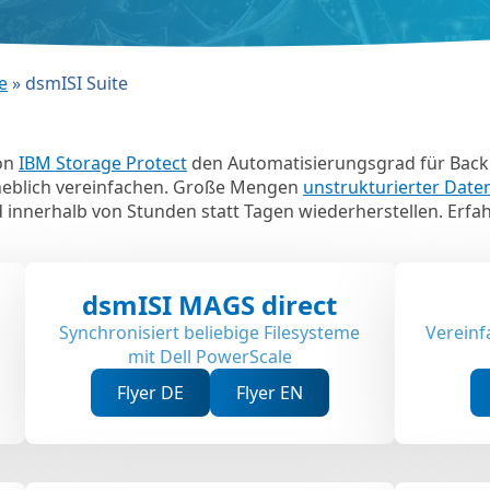
e
»
dsmISI Suite
on
IBM Storage Protect
den Automatisierungsgrad für Back
heblich vereinfachen. Große Mengen
unstrukturierter Date
d innerhalb von Stunden statt Tagen wiederherstellen. Erfa
dsmISI MAGS direct
Synchronisiert beliebige Filesysteme
Vereinf
mit Dell PowerScale
Flyer DE
Flyer EN