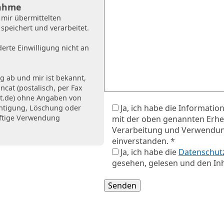
nahme
 mir übermittelten
peichert und verarbeitet.
erte Einwilligung nicht an
ig ab und mir ist bekannt,
ncat (postalisch, per Fax
t.de
) ohne Angaben von
Ja, ich habe die Informati
chtigung, Löschung oder
nftige Verwendung
mit der oben genannten Erhe
Verarbeitung und Verwendu
einverstanden. *
Ja, ich habe die
Datenschut
gesehen, gelesen und den Inha
Bitte lasse dieses Feld leer.