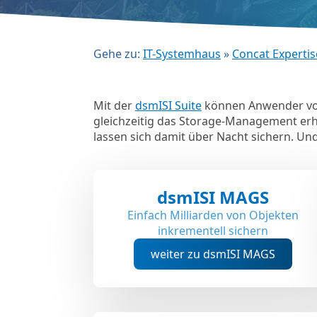
Gehe zu:
IT-Systemhaus
»
Concat Expertis
Mit der
dsmISI Suite
können Anwender v
gleichzeitig das Storage-Management er
lassen sich damit über Nacht sichern. Un
dsmISI MAGS
Einfach Milliarden von Objekten
inkrementell sichern
weiter zu dsmISI MAGS