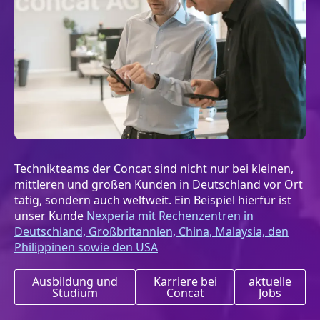
Technikteams der Concat sind nicht nur bei kleinen,
mittleren und großen Kunden in Deutschland vor Ort
tätig, sondern auch weltweit. Ein Beispiel hierfür ist
unser Kunde
Nexperia mit Rechenzentren in
Deutschland, Großbritannien, China, Malaysia, den
Philippinen sowie den USA
Ausbildung und
Karriere bei
aktuelle
Studium
Concat
Jobs