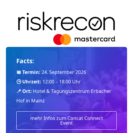
Facts:
📅
Termin:
24. September 2026
🕒
Uhrzeit:
12:00 – 18:00 Uhr
📍
Ort:
Hotel & Tagungszentrum Erbacher
Hof in Mainz
mehr Infos zum Concat Connect
Event