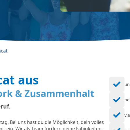
ncat
at aus
un
ork & Zusammenhalt
be
ruf.
vi
tag. Bei uns hast du die Möglichkeit, dein volles
mit ein. Wir als Team fördern deine Fähigkeiten.