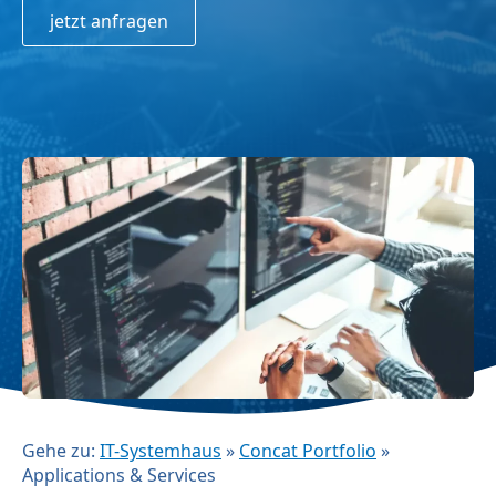
jetzt anfragen
Gehe zu:
IT-Systemhaus
»
Concat Portfolio
»
Applications & Services