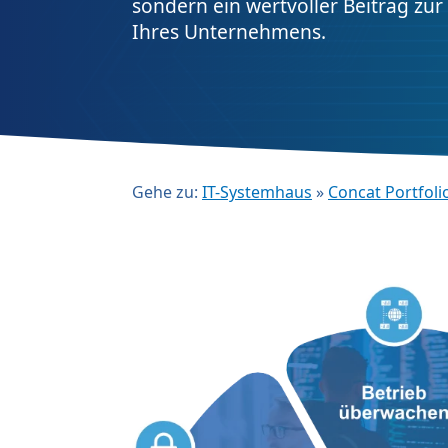
sondern ein wertvoller Beitrag zur 
Ihres Unternehmens.
Gehe zu:
IT-Systemhaus
»
Concat Portfoli