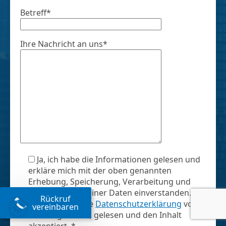
Betreff*
Ihre Nachricht an uns*
Ja, ich habe die Informationen gelesen und
erkläre mich mit der oben genannten
Erhebung, Speicherung, Verarbeitung und
Verwendung meiner Daten einverstanden. *
Rückruf
Ja, ich habe die
Datenschutzerklärung
von
vereinbaren
Concat gesehen, gelesen und den Inhalt