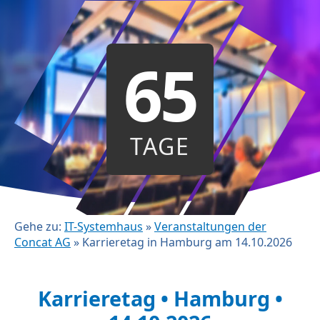
65
TAGE
Gehe zu:
IT-Systemhaus
»
Veranstaltungen der
Concat AG
»
Karrieretag in Hamburg am 14.10.2026
Karrieretag • Hamburg •