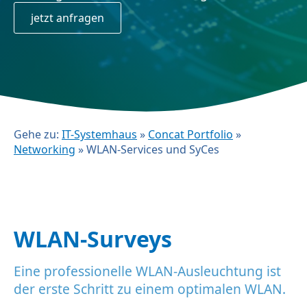
jetzt anfragen
Gehe zu:
IT-Systemhaus
»
Concat Portfolio
»
Networking
»
WLAN-Services und SyCes
WLAN-Surveys
Eine professionelle WLAN-Ausleuchtung ist
der erste Schritt zu einem optimalen WLAN.