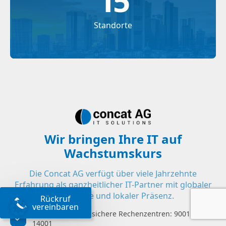
15
Standorte
Wir bringen Ihre IT auf
Wachstumskurs
Die Concat AG verfügt über viele Jahrzehnte
Erfahrung als ganzheitlicher IT-Partner mit globaler
Reichweite und lokaler Präsenz.
Rückruf
vereinbaren
Zertifizierte, hochsichere Rechenzentren: 9001:2015,
14001