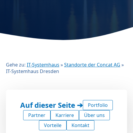
Gehe zu:
IT-Systemhaus
»
Standorte der Concat AG
»
IT-Systemhaus Dresden
Auf dieser Seite ➔
Portfolio
Partner
Karriere
Über uns
Vorteile
Kontakt