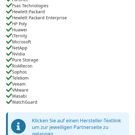
Fsas Technologies
Hewlett-Packard
Hewlett Packard Enterprise
HP Poly
Huawei
iTernity
Microsoft
NetApp
Nvidia
Pure Storage
RiskRecon
Sophos
Telekom
Veeam
VMware
Wasabi
WatchGuard
Klicken Sie auf einen Hersteller-Textlink
um zur jeweiligen Partnerseite zu
gelangen.