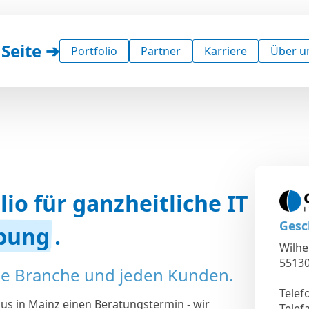
 Seite ➔
Portfolio
Partner
Karriere
Über u
lio für ganzheitliche IT
Gesc
bung
.
Wilhe
55130
de Branche und jeden Kunden.
Telef
us in Mainz einen Beratungstermin - wir
Telef