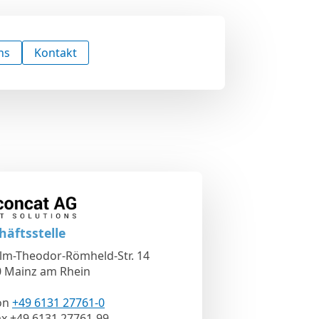
ns
Kontakt
häftsstelle
lm-Theodor-Römheld-Str. 14
 Mainz am Rhein
on
+49 6131 27761-0
ax +49 6131 27761-99