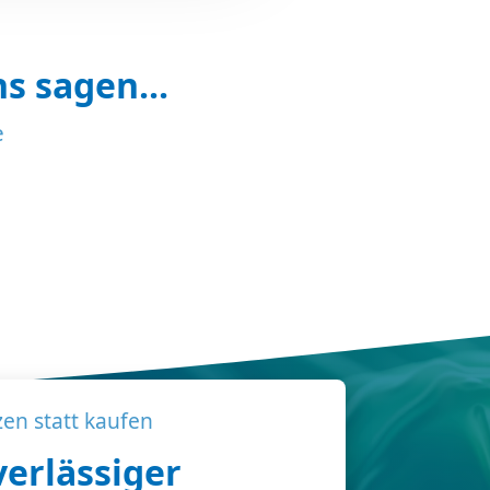
s sagen...
e
zen statt kaufen
verlässiger